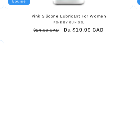
Épuisé
Pink Silicone Lubricant For Women
Fournisseur :
PINK BY GUN OIL
Prix
Prix
Du $19.99 CAD
$24.99 CAD
habituel
promotionnel