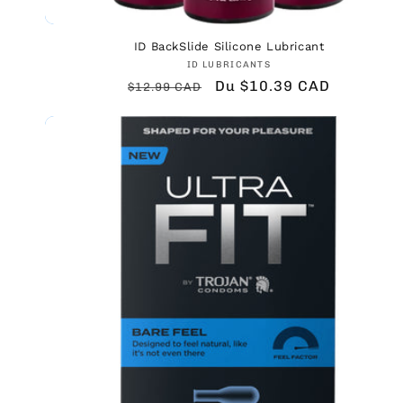
ID BackSlide Silicone Lubricant
Fournisseur :
ID LUBRICANTS
Prix
Prix
Du $10.39 CAD
$12.99 CAD
habituel
promotionnel