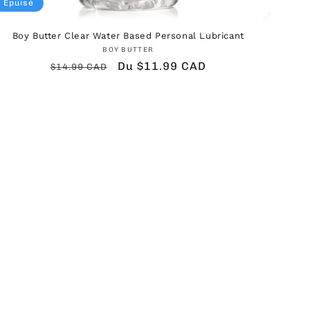
Épuisé
Boy Butter Clear Water Based Personal Lubricant
Fournisseur :
BOY BUTTER
Prix
Prix
Du $11.99 CAD
$14.99 CAD
habituel
promotionnel