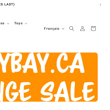
S LAST)
ess
Toys
L
Connexion
Panier
Français
a
n
g
u
e