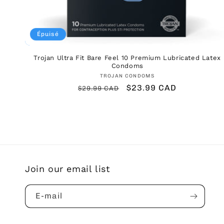
Épuisé
Trojan Ultra Fit Bare Feel 10 Premium Lubricated Latex
Condoms
Fournisseur :
TROJAN CONDOMS
Prix
Prix
$23.99 CAD
$29.99 CAD
habituel
promotionnel
Join our email list
E-mail