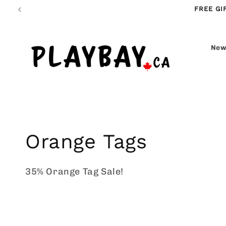
et
FREE GI
passer
au
contenu
New
C
Orange Tags
o
35% Orange Tag Sale!
l
l