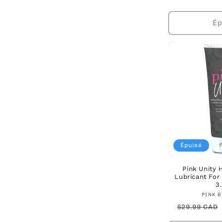
habituel
Ép
Épuisé
Pink Unity 
Lubricant Fo
3
PINK B
Prix
$29.99 CAD
habituel