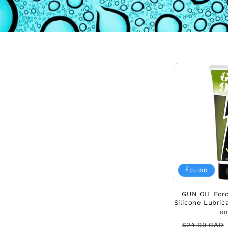
Épuisé
GUN OIL For
Silicone Lubric
GU
Prix
$24.99 CAD