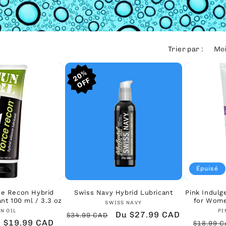
Trier par :
20%
20%
20%
Épuisé
ce Recon Hybrid
Swiss Navy Hybrid Lubricant
Pink Indul
ant 100 ml / 3.3 oz
for Wome
Fournisseur :
SWISS NAVY
Fournisseur :
N OIL
PI
Prix
Prix
Du $27.99 CAD
$34.99 CAD
Prix
$19.99 CAD
Prix
$18.99 