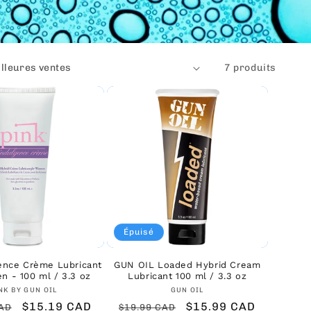
7 produits
Épuisé
gence Crème Lubricant
GUN OIL Loaded Hybrid Cream
n - 100 ml / 3.3 oz
Lubricant 100 ml / 3.3 oz
Fournisseur :
Fournisseur :
NK BY GUN OIL
GUN OIL
Prix
$15.19 CAD
Prix
Prix
$15.99 CAD
CAD
$19.99 CAD