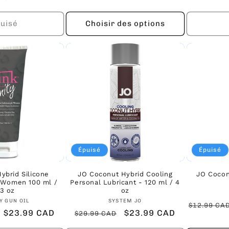
habituel
promotionnel
promotionnel
habitue
uisé
Choisir des options
Épuisé
Épuisé
Hybrid Silicone
JO Coconut Hybrid Cooling
JO Cocon
r Women 100 ml /
Personal Lubricant - 120 ml / 4
.3 oz
oz
Fournisseur :
Fournisseur :
Y GUN OIL
SYSTEM JO
Prix
$12.99 CA
Prix
$23.99 CAD
Prix
Prix
$23.99 CAD
$29.99 CAD
habituel
promotionnel
habituel
promotionnel