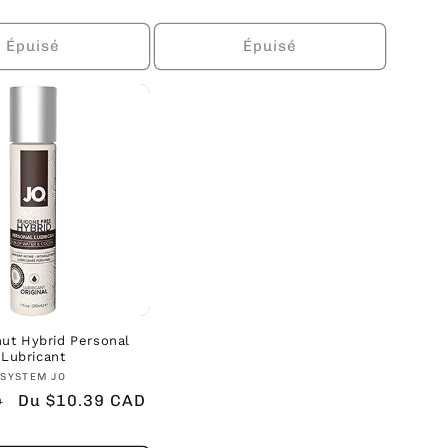
l
promotionnel
habituel
promotionnel
Épuisé
Épuisé
ut Hybrid Personal
Lubricant
Fournisseur :
SYSTEM JO
Prix
Du $10.39 CAD
D
promotionnel